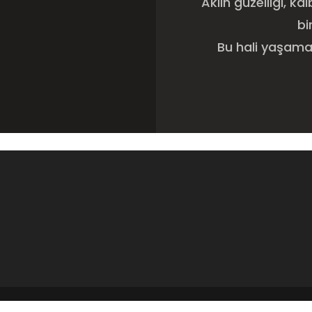
Aklın güzelliği, k
bi
Bu hali yaşamak