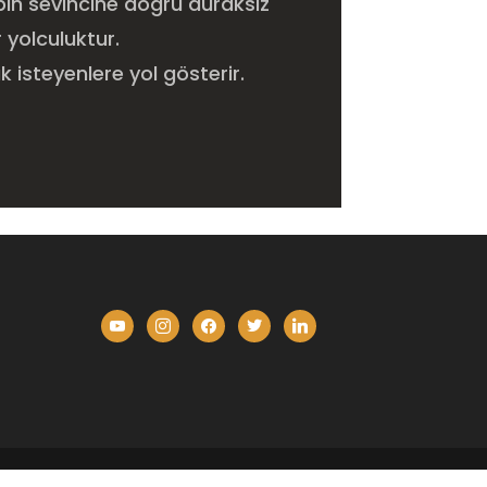
albin sevincine doğru duraksız
r yolculuktur.
 isteyenlere yol gösterir.
youtube
instagram
facebook
twitter
linkedin