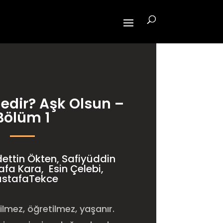
edir? Aşk Olsun –
Bölüm 1
dettin Ökten, Safiyüddin
afa Kara, Esin Çelebi,
stafaTekce
lmez, öğretilmez, yaşanır.