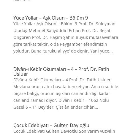
Yüce Yollar – Aşk Olsun – Bölüm 9
Yüce Yollar Aşk Olsun – Bölüm 9 Prof. Dr. Süleyman
Uludağ Mehmet Safiyüddin Erhan Prof. Dr. Reşat
Öngören Prof. Dr. Haşim Şahin Büyük mutasavvıflara
göre tarikat tektir, o da Peygamber efendimizin
yoludur. Buna ‘turuku aliyye’ de denir. Yani yüce...
Dîvân-ı Kebîr Okumaları – 4 – Prof. Dr. Fatih
Usluer
Dîvân-ı Kebîr Okumaları – 4 Prof. Dr. Fatih Usluer
Mevlana orucu ab-ı hayata benzetiyor. Ama o su bile
biçare balığı, orucun aşıkları canlandırdığı kadar
canlandıramadı diyor. Dîvân-ı Kebîr – 1062 Nolu
Gazel 6 – 11 Beyitleri Çîst ân ender cihân...
Çocuk Edebiyatı – Gülten Dayıoğlu
Çocuk Edebiyatı Gülten Dayıoğlu Son yarım yüzyılın